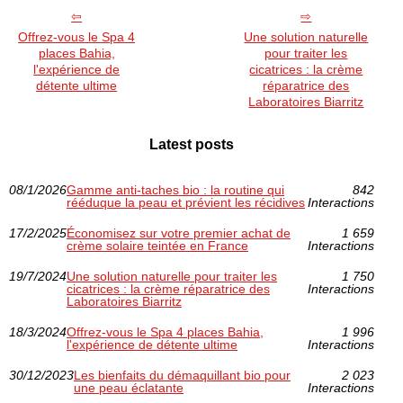
Offrez-vous le Spa 4
Une solution naturelle
places Bahia,
pour traiter les
l'expérience de
cicatrices : la crème
détente ultime
réparatrice des
Laboratoires Biarritz
Latest posts
08/1/2026
Gamme anti‑taches bio : la routine qui
842
rééduque la peau et prévient les récidives
Interactions
17/2/2025
Économisez sur votre premier achat de
1 659
crème solaire teintée en France
Interactions
19/7/2024
Une solution naturelle pour traiter les
1 750
cicatrices : la crème réparatrice des
Interactions
Laboratoires Biarritz
18/3/2024
Offrez-vous le Spa 4 places Bahia,
1 996
l'expérience de détente ultime
Interactions
30/12/2023
Les bienfaits du démaquillant bio pour
2 023
une peau éclatante
Interactions