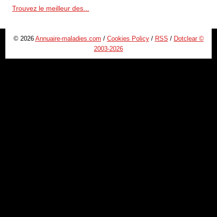
Trouvez le meilleur des...
© 2026
Annuaire-maladies.com
/
Cookies Policy
/
RSS
/
Dotclear ©
2003-2026