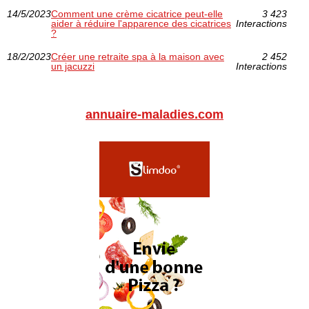
14/5/2023
Comment une crème cicatrice peut-elle
3 423
aider à réduire l'apparence des cicatrices
Interactions
?
18/2/2023
Créer une retraite spa à la maison avec
2 452
un jacuzzi
Interactions
annuaire-maladies.com