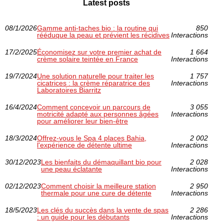
Latest posts
08/1/2026
Gamme anti‑taches bio : la routine qui
850
rééduque la peau et prévient les récidives
Interactions
17/2/2025
Économisez sur votre premier achat de
1 664
crème solaire teintée en France
Interactions
19/7/2024
Une solution naturelle pour traiter les
1 757
cicatrices : la crème réparatrice des
Interactions
Laboratoires Biarritz
16/4/2024
Comment concevoir un parcours de
3 055
motricité adapté aux personnes âgées
Interactions
pour améliorer leur bien-être
18/3/2024
Offrez-vous le Spa 4 places Bahia,
2 002
l'expérience de détente ultime
Interactions
30/12/2023
Les bienfaits du démaquillant bio pour
2 028
une peau éclatante
Interactions
02/12/2023
Comment choisir la meilleure station
2 950
thermale pour une cure de détente
Interactions
18/5/2023
Les clés du succès dans la vente de spas
2 286
: un guide pour les débutants
Interactions