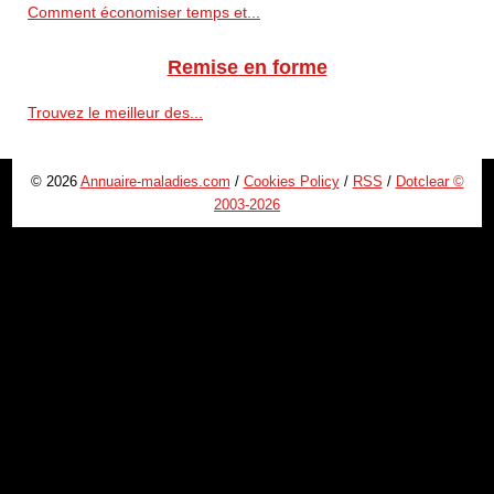
Comment économiser temps et...
Remise en forme
Trouvez le meilleur des...
© 2026
Annuaire-maladies.com
/
Cookies Policy
/
RSS
/
Dotclear ©
2003-2026