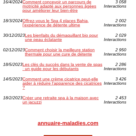
16/4/2024
Comment concevoir un parcours de
3 058
motricité adapté aux personnes âgées
Interactions
pour améliorer leur bien-être
18/3/2024
Offrez-vous le Spa 4 places Bahia,
2 002
l'expérience de détente ultime
Interactions
30/12/2023
Les bienfaits du démaquillant bio pour
2 029
une peau éclatante
Interactions
02/12/2023
Comment choisir la meilleure station
2 950
thermale pour une cure de détente
Interactions
18/5/2023
Les clés du succès dans la vente de spas
2 286
: un guide pour les débutants
Interactions
14/5/2023
Comment une crème cicatrice peut-elle
3 426
aider à réduire l'apparence des cicatrices
Interactions
?
18/2/2023
Créer une retraite spa à la maison avec
2 453
un jacuzzi
Interactions
annuaire-maladies.com