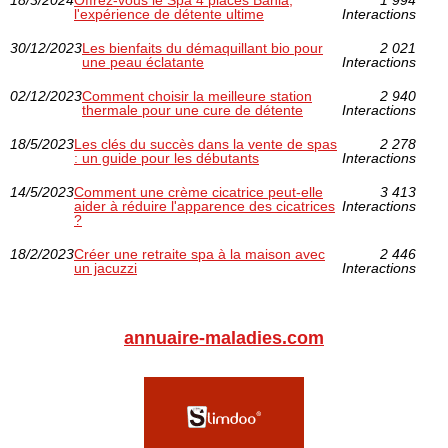
18/3/2024
Offrez-vous le Spa 4 places Bahia,
1 994
l'expérience de détente ultime
Interactions
30/12/2023
Les bienfaits du démaquillant bio pour
2 021
une peau éclatante
Interactions
02/12/2023
Comment choisir la meilleure station
2 940
thermale pour une cure de détente
Interactions
18/5/2023
Les clés du succès dans la vente de spas
2 278
: un guide pour les débutants
Interactions
14/5/2023
Comment une crème cicatrice peut-elle
3 413
aider à réduire l'apparence des cicatrices
Interactions
?
18/2/2023
Créer une retraite spa à la maison avec
2 446
un jacuzzi
Interactions
annuaire-maladies.com