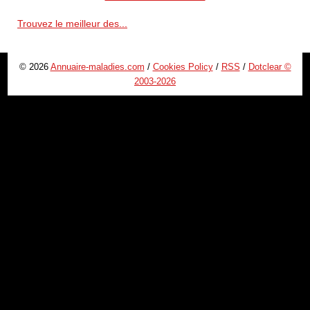
Trouvez le meilleur des...
© 2026
Annuaire-maladies.com
/
Cookies Policy
/
RSS
/
Dotclear ©
2003-2026