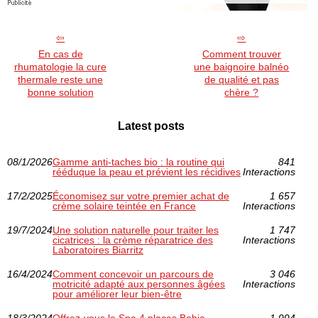
En cas de
Comment trouver
rhumatologie la cure
une baignoire balnéo
thermale reste une
de qualité et pas
bonne solution
chère ?
Latest posts
08/1/2026
Gamme anti‑taches bio : la routine qui
841
rééduque la peau et prévient les récidives
Interactions
17/2/2025
Économisez sur votre premier achat de
1 657
crème solaire teintée en France
Interactions
19/7/2024
Une solution naturelle pour traiter les
1 747
cicatrices : la crème réparatrice des
Interactions
Laboratoires Biarritz
16/4/2024
Comment concevoir un parcours de
3 046
motricité adapté aux personnes âgées
Interactions
pour améliorer leur bien-être